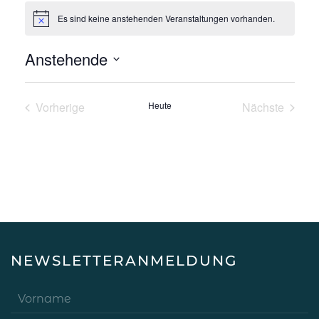
Es sind keine anstehenden Veranstaltungen vorhanden.
Hinweis
Anstehende
Datum
wählen.
Vorherige
Heute
Nächste
Veranstaltungen
Veranstalt
NEWSLETTERANMELDUNG