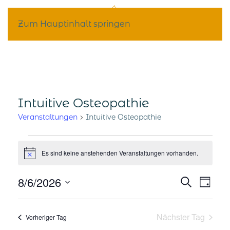
Zum Hauptinhalt springen
Intuitive Osteopathie
Veranstaltungen
Intuitive Osteopathie
Veranstaltungen
Es sind keine anstehenden Veranstaltungen vorhanden.
Hinweis
für
8/6/2026
Veran
Ver
Suche
August
Tag
Datum
Ans
Suche
6,
wählen.
Nächster Tag
Vorheriger Tag
Nav
und
2026